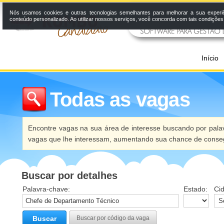
Nós usamos cookies e outras tecnologias semelhantes para melhorar a sua experi
conteúdo personalizado. Ao utilizar nossos serviços, você concorda com tais condiçõe
Início
Todas as vagas
Encontre vagas na sua área de interesse buscando por palav
vagas que lhe interessam, aumentando sua chance de conseg
Buscar por detalhes
Palavra-chave:
Estado:
Ci
Buscar
Buscar por código da vaga