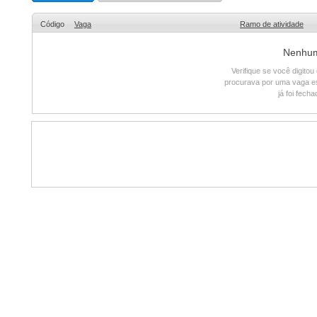
Código
Vaga
Ramo de atividade
Nenhum 
Verifique se você digito
procurava por uma vaga e
já foi fech