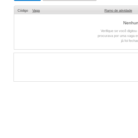
Código
Vaga
Ramo de atividade
Nenhum 
Verifique se você digito
procurava por uma vaga e
já foi fech