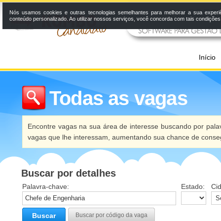
Nós usamos cookies e outras tecnologias semelhantes para melhorar a sua experi
conteúdo personalizado. Ao utilizar nossos serviços, você concorda com tais condiçõe
Início
Todas as vagas
Encontre vagas na sua área de interesse buscando por palav
vagas que lhe interessam, aumentando sua chance de conseg
Buscar por detalhes
Palavra-chave:
Estado:
Ci
Buscar
Buscar por código da vaga