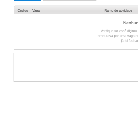
Código
Vaga
Ramo de atividade
Nenhum 
Verifique se você digito
procurava por uma vaga e
já foi fech