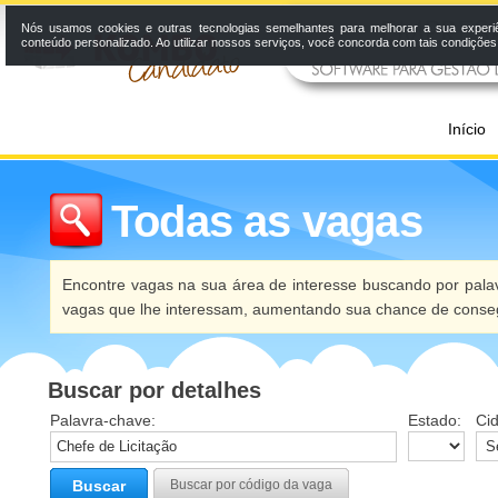
Nós usamos cookies e outras tecnologias semelhantes para melhorar a sua experi
conteúdo personalizado. Ao utilizar nossos serviços, você concorda com tais condiçõe
Início
Todas as vagas
Encontre vagas na sua área de interesse buscando por palav
vagas que lhe interessam, aumentando sua chance de conseg
Buscar por detalhes
Palavra-chave:
Estado:
Ci
Buscar
Buscar por código da vaga