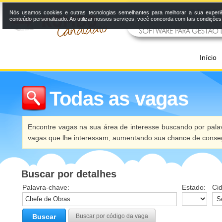
Nós usamos cookies e outras tecnologias semelhantes para melhorar a sua experi
conteúdo personalizado. Ao utilizar nossos serviços, você concorda com tais condiçõe
Início
Todas as vagas
Encontre vagas na sua área de interesse buscando por palav
vagas que lhe interessam, aumentando sua chance de conseg
Buscar por detalhes
Palavra-chave:
Estado:
Ci
Buscar
Buscar por código da vaga