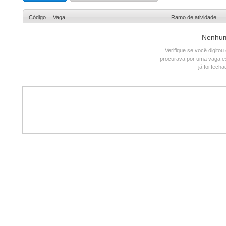
Código
Vaga
Ramo de atividade
Nenhum 
Verifique se você digito
procurava por uma vaga e
já foi fech