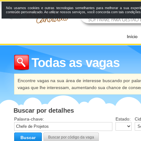
Nós usamos cookies e outras tecnologias semelhantes para melhorar a sua experi
conteúdo personalizado. Ao utilizar nossos serviços, você concorda com tais condiçõe
Início
Todas as vagas
Encontre vagas na sua área de interesse buscando por palav
vagas que lhe interessam, aumentando sua chance de conseg
Buscar por detalhes
Palavra-chave:
Estado:
Ci
Buscar
Buscar por código da vaga