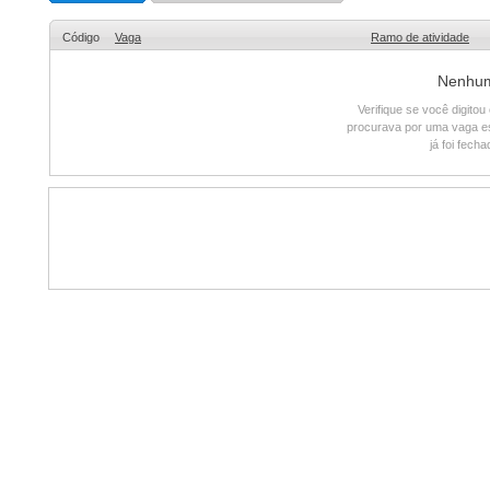
Código
Vaga
Ramo de atividade
Nenhum 
Verifique se você digito
procurava por uma vaga e
já foi fech