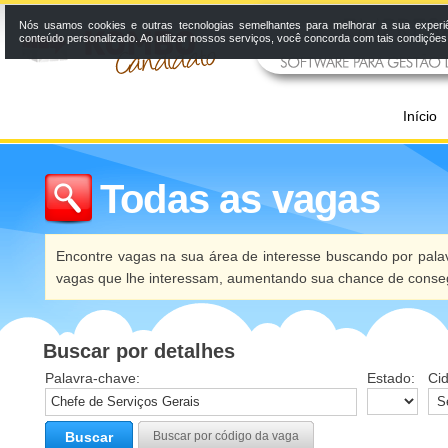
Nós usamos cookies e outras tecnologias semelhantes para melhorar a sua experi
conteúdo personalizado. Ao utilizar nossos serviços, você concorda com tais condiçõe
Início
Todas as vagas
Encontre vagas na sua área de interesse buscando por palav
vagas que lhe interessam, aumentando sua chance de conseg
Buscar por detalhes
Palavra-chave:
Estado:
Ci
Buscar
Buscar por código da vaga