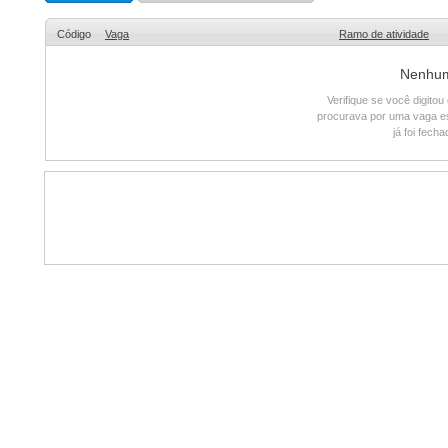
Código
Vaga
Ramo de atividade
Nenhum 
Verifique se você digito
procurava por uma vaga e
já foi fech