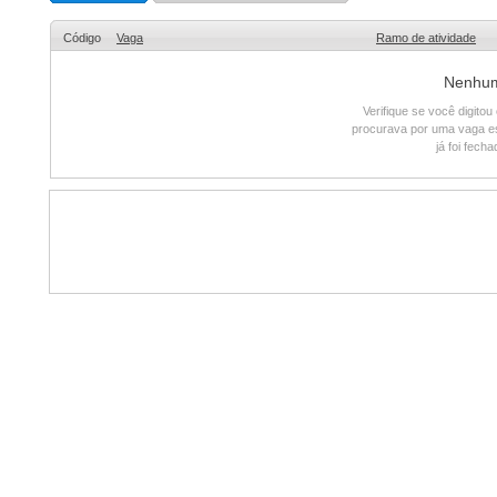
Código
Vaga
Ramo de atividade
Nenhum 
Verifique se você digito
procurava por uma vaga e
já foi fech