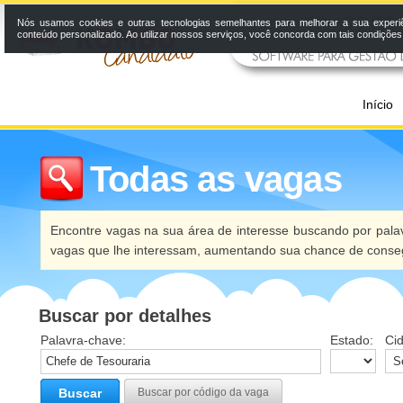
Nós usamos cookies e outras tecnologias semelhantes para melhorar a sua experi
conteúdo personalizado. Ao utilizar nossos serviços, você concorda com tais condiçõe
Início
Todas as vagas
Encontre vagas na sua área de interesse buscando por palav
vagas que lhe interessam, aumentando sua chance de conseg
Buscar por detalhes
Palavra-chave:
Estado:
Ci
Buscar
Buscar por código da vaga