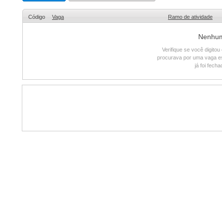
Código
Vaga
Ramo de atividade
Nenhum 
Verifique se você digito
procurava por uma vaga e
já foi fech