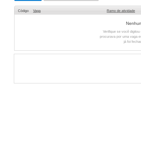
Código
Vaga
Ramo de atividade
Nenhum 
Verifique se você digito
procurava por uma vaga e
já foi fech