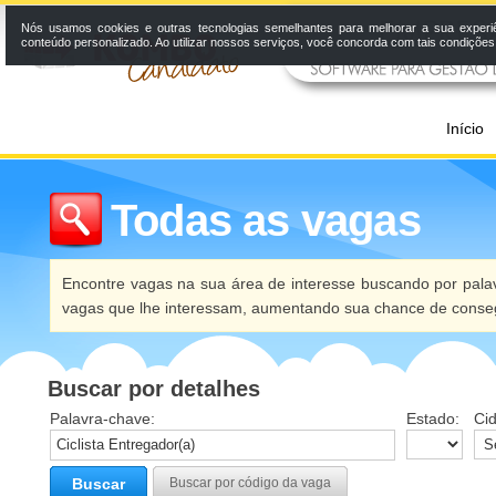
Nós usamos cookies e outras tecnologias semelhantes para melhorar a sua experi
conteúdo personalizado. Ao utilizar nossos serviços, você concorda com tais condiçõe
Início
Todas as vagas
Encontre vagas na sua área de interesse buscando por palav
vagas que lhe interessam, aumentando sua chance de conseg
Buscar por detalhes
Palavra-chave:
Estado:
Ci
Buscar
Buscar por código da vaga