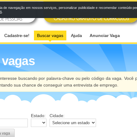
a de navegação em nossos serviços, personalizar publicidade e recomendar conteúdo pers
os
.
Cadastre-se!
Buscar vagas
Ajuda
Anunciar Vaga
 vagas
nteresse buscando por palavra-chave ou pelo código da vaga. Você p
ntando sua chance de conseguir uma entrevista de emprego.
Estado:
Cidade:
a vaga