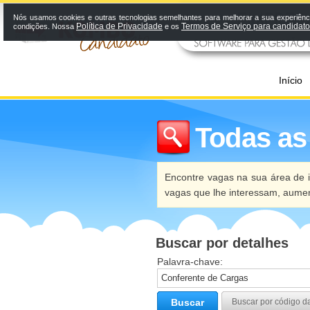
Nós usamos cookies e outras tecnologias semelhantes para melhorar a sua experiênci
Política de Privacidade
Termos de Serviço para candidat
condições. Nossa
e os
Início
Todas as
Encontre vagas na sua área de i
vagas que lhe interessam, aume
Buscar por detalhes
Palavra-chave:
Buscar
Buscar por código d