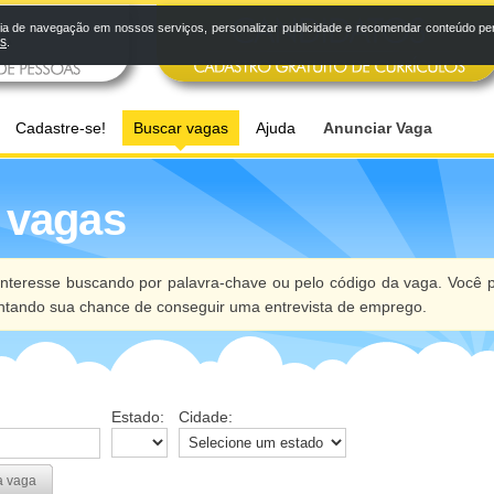
a de navegação em nossos serviços, personalizar publicidade e recomendar conteúdo pers
os
.
Cadastre-se!
Buscar vagas
Ajuda
Anunciar Vaga
 vagas
nteresse buscando por palavra-chave ou pelo código da vaga. Você p
ntando sua chance de conseguir uma entrevista de emprego.
Estado:
Cidade:
a vaga