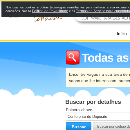
Nós usamos cookies e outras tecnologias semelhantes para melhorar a sua experiênci
Política de Privacidade
Termos de Serviço para candidat
condições. Nossa
e os
Início
Todas as
Encontre vagas na sua área de i
vagas que lhe interessam, aume
Buscar por detalhes
Palavra-chave:
Buscar
Buscar por código d