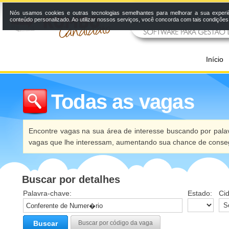
Nós usamos cookies e outras tecnologias semelhantes para melhorar a sua experi
conteúdo personalizado. Ao utilizar nossos serviços, você concorda com tais condiçõe
Início
Todas as vagas
Encontre vagas na sua área de interesse buscando por palav
vagas que lhe interessam, aumentando sua chance de conseg
Buscar por detalhes
Palavra-chave:
Estado:
Ci
Buscar
Buscar por código da vaga