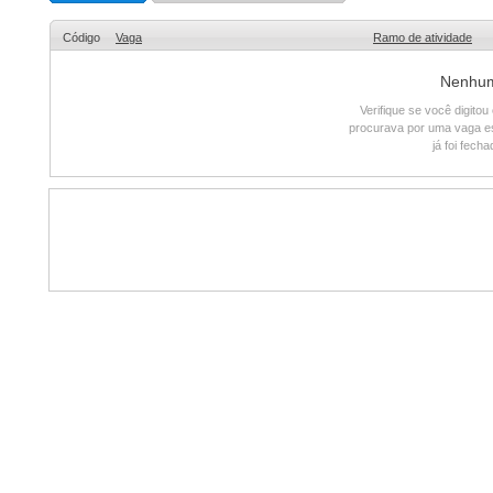
Código
Vaga
Ramo de atividade
Nenhum 
Verifique se você digito
procurava por uma vaga e
já foi fech