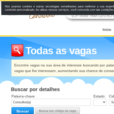
Nós usamos cookies e outras tecnologias semelhantes para melhorar a sua experi
conteúdo personalizado. Ao utilizar nossos serviços, você concorda com tais condiçõe
Início
Todas as vagas
Encontre vagas na sua área de interesse buscando por palav
vagas que lhe interessam, aumentando sua chance de conseg
Buscar por detalhes
Palavra-chave:
Estado:
Ci
Buscar
Buscar por código da vaga