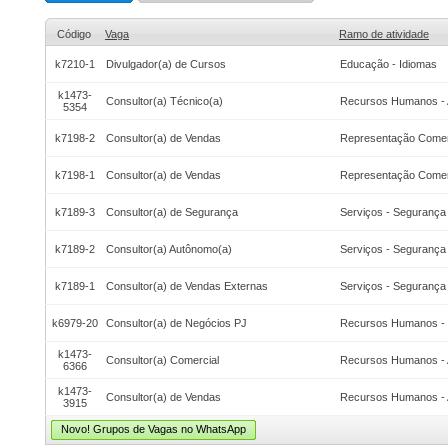
Código
Vaga
Ramo de atividade
k7210-1
Divulgador(a) de Cursos
Educação - Idiomas
k1473-
Consultor(a) Técnico(a)
Recursos Humanos - 
5354
k7198-2
Consultor(a) de Vendas
Representação Comer
k7198-1
Consultor(a) de Vendas
Representação Comer
k7189-3
Consultor(a) de Segurança
Serviços - Segurança 
k7189-2
Consultor(a) Autônomo(a)
Serviços - Segurança 
k7189-1
Consultor(a) de Vendas Externas
Serviços - Segurança 
k6979-20
Consultor(a) de Negócios PJ
Recursos Humanos - 
k1473-
Consultor(a) Comercial
Recursos Humanos - 
6366
k1473-
Consultor(a) de Vendas
Recursos Humanos - 
3915
Novo! Grupos de Vagas no WhatsApp