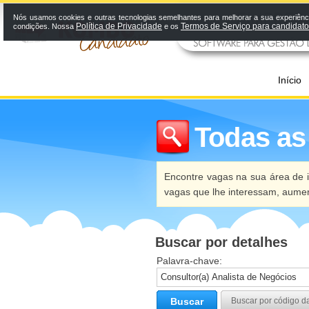
Nós usamos cookies e outras tecnologias semelhantes para melhorar a sua experiênci
Política de Privacidade
Termos de Serviço para candidat
condições. Nossa
e os
Início
Todas as
Encontre vagas na sua área de i
vagas que lhe interessam, aume
Buscar por detalhes
Palavra-chave:
Buscar
Buscar por código d