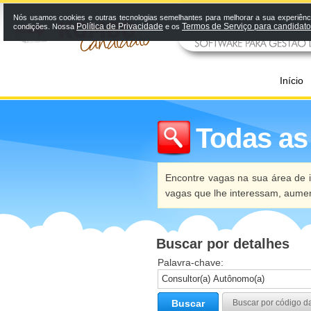
Nós usamos cookies e outras tecnologias semelhantes para melhorar a sua experiênci
Política de Privacidade
Termos de Serviço para candidat
condições. Nossa
e os
Início
Todas as
Encontre vagas na sua área de i
vagas que lhe interessam, aume
Buscar por detalhes
Palavra-chave:
Buscar
Buscar por código d