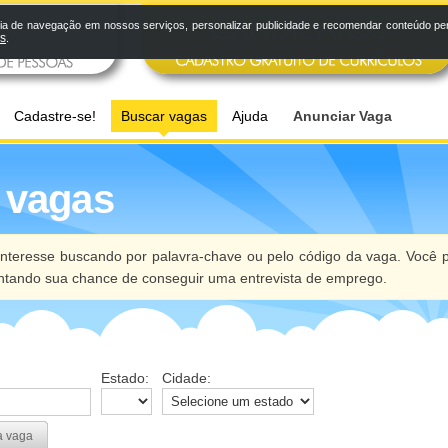
a de navegação em nossos serviços, personalizar publicidade e recomendar conteúdo pers
os
.
Cadastre-se!
Buscar vagas
Ajuda
Anunciar Vaga
 vagas
nteresse buscando por palavra-chave ou pelo código da vaga. Você p
ntando sua chance de conseguir uma entrevista de emprego.
Estado:
Cidade:
a vaga