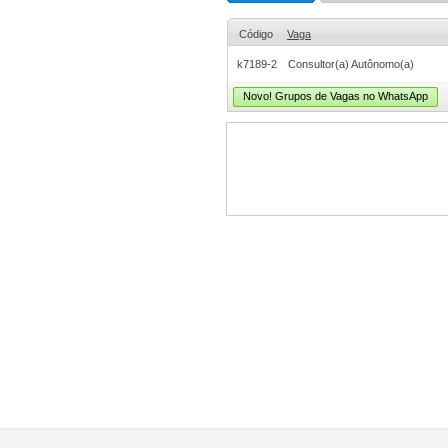
Código
Vaga
k7189-2
Consultor(a) Autônomo(a)
Novo! Grupos de Vagas no WhatsApp