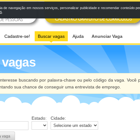
a de navegação em nossos serviços, personalizar publicidade e recomendar conteúdo pers
os
.
Cadastre-se!
Buscar vagas
Ajuda
Anunciar Vaga
 vagas
nteresse buscando por palavra-chave ou pelo código da vaga. Você p
ntando sua chance de conseguir uma entrevista de emprego.
Estado:
Cidade:
a vaga