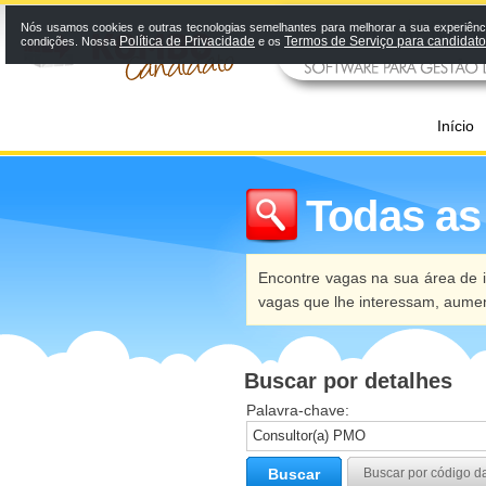
Nós usamos cookies e outras tecnologias semelhantes para melhorar a sua experiênci
Política de Privacidade
Termos de Serviço para candidat
condições. Nossa
e os
Início
Todas as
Encontre vagas na sua área de i
vagas que lhe interessam, aume
Buscar por detalhes
Palavra-chave:
Buscar
Buscar por código d