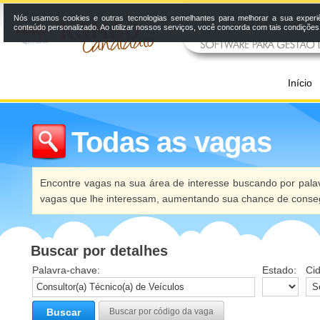
Nós usamos cookies e outras tecnologias semelhantes para melhorar a sua experi
conteúdo personalizado. Ao utilizar nossos serviços, você concorda com tais condiçõe
Início
Todas as vagas
Encontre vagas na sua área de interesse buscando por palav
vagas que lhe interessam, aumentando sua chance de conseg
Buscar por detalhes
Palavra-chave:
Estado:
Ci
Buscar
Buscar por código da vaga