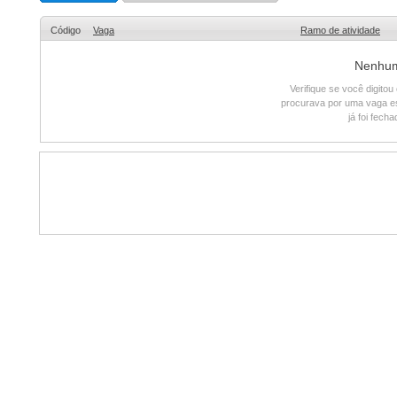
Código
Vaga
Ramo de atividade
Nenhum 
Verifique se você digito
procurava por uma vaga e
já foi fech