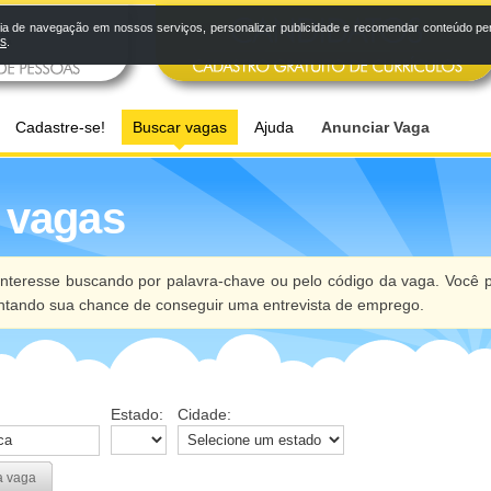
a de navegação em nossos serviços, personalizar publicidade e recomendar conteúdo pers
os
.
Cadastre-se!
Buscar vagas
Ajuda
Anunciar Vaga
 vagas
nteresse buscando por palavra-chave ou pelo código da vaga. Você p
ntando sua chance de conseguir uma entrevista de emprego.
Estado:
Cidade:
a vaga