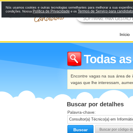
Nós usamos cookies e outras tecnologias semelhantes para melhorar a sua experiênci
Política de Privacidade
Termos de Serviço para candidat
condições. Nossa
e os
Início
Todas as
Encontre vagas na sua área de i
vagas que lhe interessam, aume
Buscar por detalhes
Palavra-chave:
Buscar
Buscar por código d