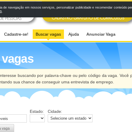
a de navegação em nossos serviços, personalizar publicidade e recomendar conteúdo pers
os
.
Cadastre-se!
Buscar vagas
Ajuda
Anunciar Vaga
 vagas
nteresse buscando por palavra-chave ou pelo código da vaga. Você p
ntando sua chance de conseguir uma entrevista de emprego.
Estado:
Cidade:
a vaga