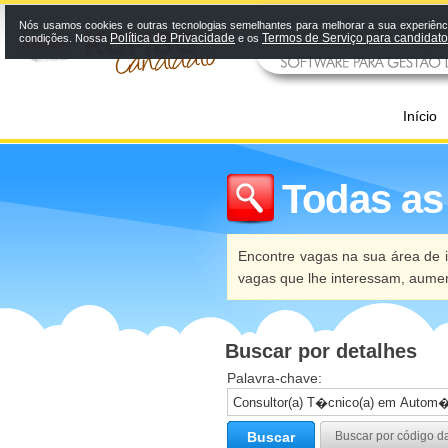
Nós usamos cookies e outras tecnologias semelhantes para melhorar a sua experiênci
Política de Privacidade
Termos de Serviço para candidat
condições. Nossa
e os
Início
Todas as
Encontre vagas na sua área de i
vagas que lhe interessam, aume
Buscar por detalhes
Palavra-chave:
Buscar
Buscar por código d