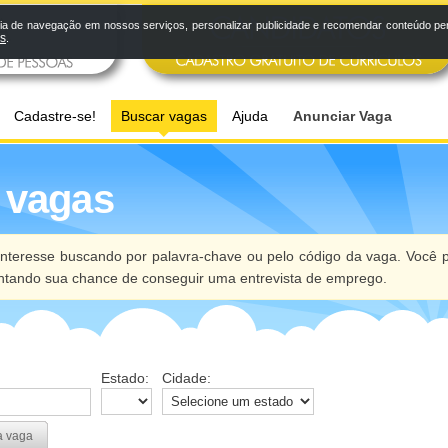
a de navegação em nossos serviços, personalizar publicidade e recomendar conteúdo pers
os
.
Cadastre-se!
Buscar vagas
Ajuda
Anunciar Vaga
 vagas
nteresse buscando por palavra-chave ou pelo código da vaga. Você p
ntando sua chance de conseguir uma entrevista de emprego.
Estado:
Cidade:
a vaga