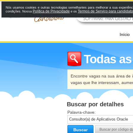
Nós usamos cookies e outras tecnologias semelhantes para melhorar a sua experiênci
Política de Privacidade
Termos de Serviço para candidat
condições. Nossa
e os
Início
Todas as
Encontre vagas na sua área de i
vagas que lhe interessam, aume
Buscar por detalhes
Palavra-chave:
Buscar
Buscar por código d