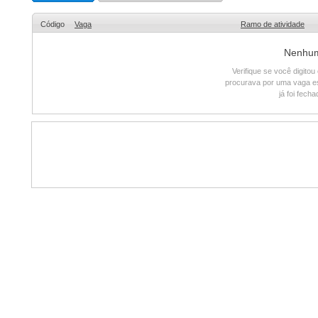
Código
Vaga
Ramo de atividade
Nenhum 
Verifique se você digito
procurava por uma vaga e
já foi fech