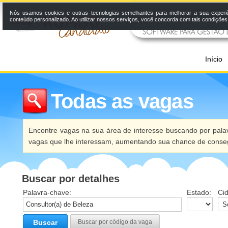
Nós usamos cookies e outras tecnologias semelhantes para melhorar a sua experi
conteúdo personalizado. Ao utilizar nossos serviços, você concorda com tais condiçõe
Início
Todas as vagas
Encontre vagas na sua área de interesse buscando por palav
vagas que lhe interessam, aumentando sua chance de conseg
Buscar por detalhes
Palavra-chave:
Estado:
Ci
Buscar
Buscar por código da vaga