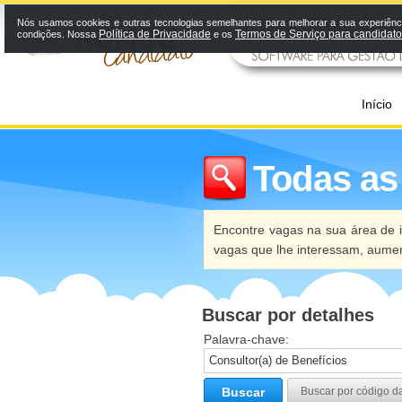
Nós usamos cookies e outras tecnologias semelhantes para melhorar a sua experiênci
Política de Privacidade
Termos de Serviço para candidat
condições. Nossa
e os
Início
Todas as
Encontre vagas na sua área de i
vagas que lhe interessam, aume
Buscar por detalhes
Palavra-chave:
Buscar
Buscar por código d