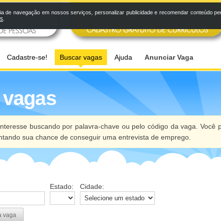
a de navegação em nossos serviços, personalizar publicidade e recomendar conteúdo pers
os
.
Cadastre-se!
Buscar vagas
Ajuda
Anunciar Vaga
 vagas
nteresse buscando por palavra-chave ou pelo código da vaga. Você p
ntando sua chance de conseguir uma entrevista de emprego.
Estado:
Cidade:
a vaga