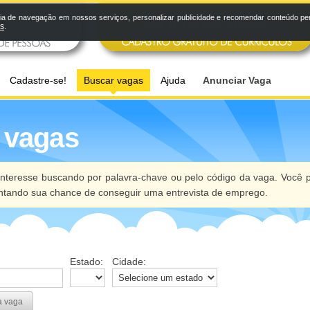
a de navegação em nossos serviços, personalizar publicidade e recomendar conteúdo pers
os
.
Cadastre-se!
Buscar vagas
Ajuda
Anunciar Vaga
 vagas
nteresse buscando por palavra-chave ou pelo código da vaga. Você p
ntando sua chance de conseguir uma entrevista de emprego.
Estado:
Cidade:
a vaga