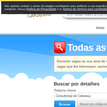
Nós usamos cookies e outras tecnologias semelhantes para melhorar a sua experiênci
Política de Privacidade
Termos de Serviço para candidat
condições. Nossa
e os
Início
Todas as
Encontre vagas na sua área de i
vagas que lhe interessam, aume
Buscar por detalhes
Palavra-chave:
Buscar
Buscar por código d