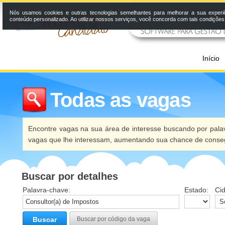
Nós usamos cookies e outras tecnologias semelhantes para melhorar a sua experi
conteúdo personalizado. Ao utilizar nossos serviços, você concorda com tais condiçõe
Início
Todas as vagas
Encontre vagas na sua área de interesse buscando por palav
vagas que lhe interessam, aumentando sua chance de conseg
Buscar por detalhes
Palavra-chave:
Estado:
Ci
Buscar
Buscar por código da vaga