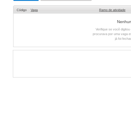
Código
Vaga
Ramo de atividade
Nenhum 
Verifique se você digito
procurava por uma vaga e
já foi fech