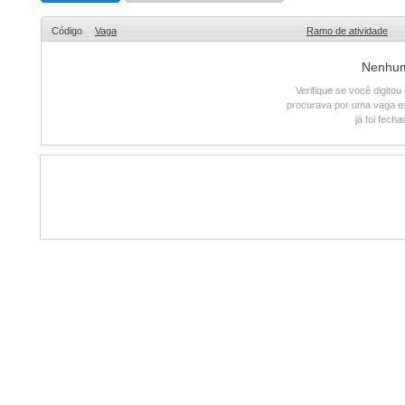
Código
Vaga
Ramo de atividade
Nenhum 
Verifique se você digito
procurava por uma vaga e
já foi fech