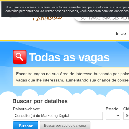
Nós usamos cookies e outras tecnologias semelhantes para melhorar a sua experi
conteúdo personalizado. Ao utilizar nossos serviços, você concorda com tais condiçõe
Início
Todas as vagas
Encontre vagas na sua área de interesse buscando por palav
vagas que lhe interessam, aumentando sua chance de conseg
Buscar por detalhes
Palavra-chave:
Estado:
Ci
Buscar
Buscar por código da vaga