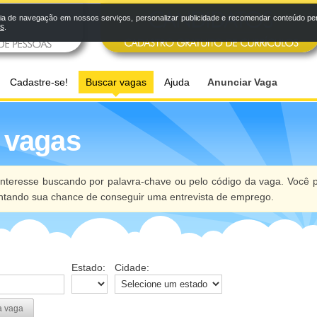
a de navegação em nossos serviços, personalizar publicidade e recomendar conteúdo pers
os
.
Cadastre-se!
Buscar vagas
Ajuda
Anunciar Vaga
 vagas
nteresse buscando por palavra-chave ou pelo código da vaga. Você p
ntando sua chance de conseguir uma entrevista de emprego.
Estado:
Cidade:
a vaga