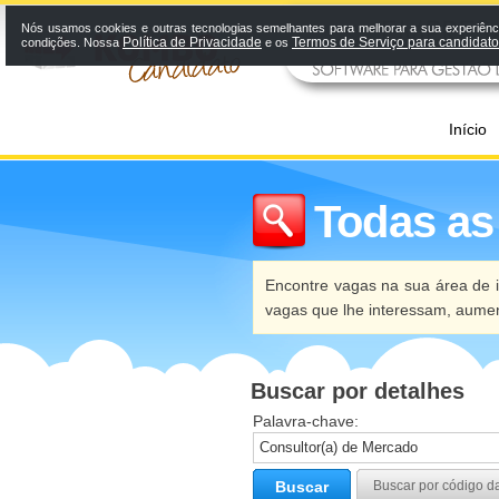
Nós usamos cookies e outras tecnologias semelhantes para melhorar a sua experiênci
Política de Privacidade
Termos de Serviço para candidat
condições. Nossa
e os
Início
Todas as
Encontre vagas na sua área de i
vagas que lhe interessam, aume
Buscar por detalhes
Palavra-chave:
Buscar
Buscar por código d