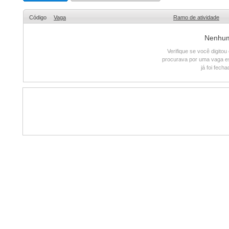
Código
Vaga
Ramo de atividade
Nenhum 
Verifique se você digito
procurava por uma vaga e
já foi fech