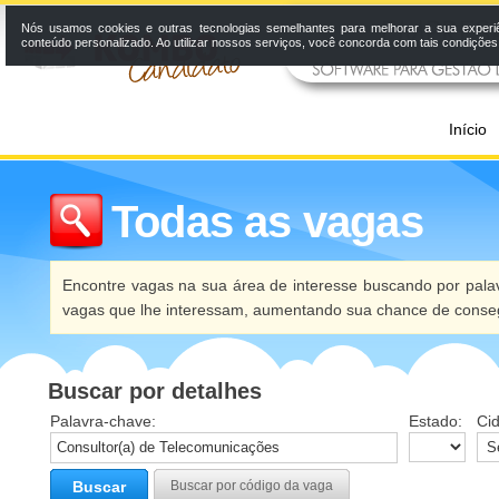
Nós usamos cookies e outras tecnologias semelhantes para melhorar a sua experi
conteúdo personalizado. Ao utilizar nossos serviços, você concorda com tais condiçõe
Início
Todas as vagas
Encontre vagas na sua área de interesse buscando por palav
vagas que lhe interessam, aumentando sua chance de conseg
Buscar por detalhes
Palavra-chave:
Estado:
Ci
Buscar
Buscar por código da vaga