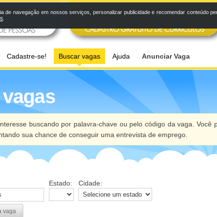
a de navegação em nossos serviços, personalizar publicidade e recomendar conteúdo pers
os
.
Cadastre-se!
Buscar vagas
Ajuda
Anunciar Vaga
 vagas
nteresse buscando por palavra-chave ou pelo código da vaga. Você p
ntando sua chance de conseguir uma entrevista de emprego.
Estado:
Cidade:
a vaga