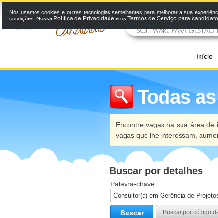
Nós usamos cookies e outras tecnologias semelhantes para melhorar a sua experiênci
Política de Privacidade
Termos de Serviço para candidat
condições. Nossa
e os
Início
Todas as
Encontre vagas na sua área de i
vagas que lhe interessam, aume
Buscar por detalhes
Palavra-chave:
Buscar
Buscar por código d