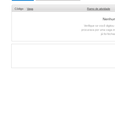
Código
Vaga
Ramo de atividade
Nenhum 
Verifique se você digito
procurava por uma vaga e
já foi fech