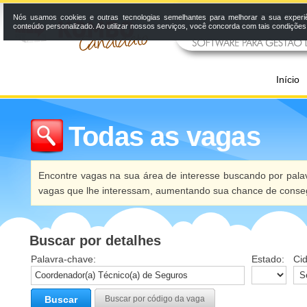
Nós usamos cookies e outras tecnologias semelhantes para melhorar a sua experi
conteúdo personalizado. Ao utilizar nossos serviços, você concorda com tais condiçõe
Início
Todas as vagas
Encontre vagas na sua área de interesse buscando por palav
vagas que lhe interessam, aumentando sua chance de conseg
Buscar por detalhes
Palavra-chave:
Estado:
Ci
Buscar
Buscar por código da vaga