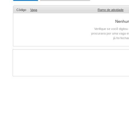
Código
Vaga
Ramo de atividade
Nenhum 
Verifique se você digito
procurava por uma vaga e
já foi fech