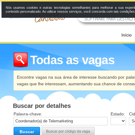
Nós usamos cookies e outras tecnologias semelhantes para melhorar a sua experi
conteúdo personalizado. Ao utilizar nossos serviços, você concorda com tais condiçõe
Início
Todas as vagas
Encontre vagas na sua área de interesse buscando por palav
vagas que lhe interessam, aumentando sua chance de conseg
Buscar por detalhes
Palavra-chave:
Estado:
Ci
Buscar
Buscar por código da vaga