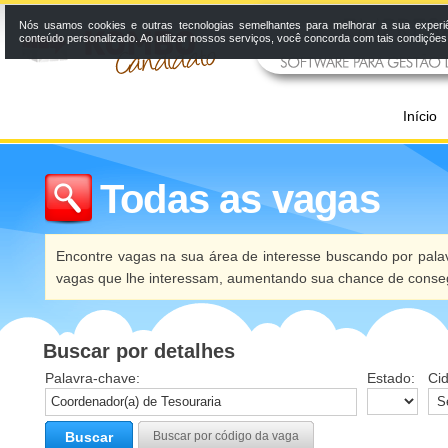
Nós usamos cookies e outras tecnologias semelhantes para melhorar a sua experi
conteúdo personalizado. Ao utilizar nossos serviços, você concorda com tais condiçõe
Início
Todas as vagas
Encontre vagas na sua área de interesse buscando por palav
vagas que lhe interessam, aumentando sua chance de conseg
Buscar por detalhes
Palavra-chave:
Estado:
Ci
Buscar
Buscar por código da vaga