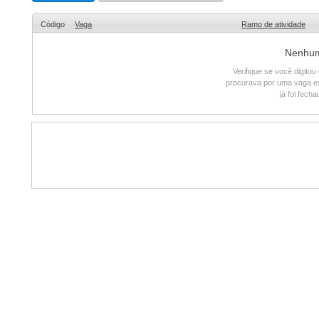
Código
Vaga
Ramo de atividade
Nenhum 
Verifique se você digito
procurava por uma vaga e
já foi fech