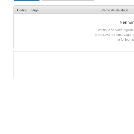
Código
Vaga
Ramo de atividade
Nenhum 
Verifique se você digito
procurava por uma vaga e
já foi fech