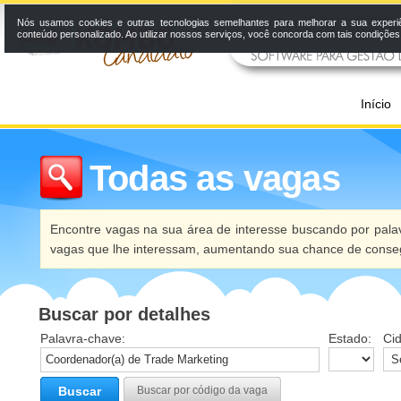
Nós usamos cookies e outras tecnologias semelhantes para melhorar a sua experi
conteúdo personalizado. Ao utilizar nossos serviços, você concorda com tais condiçõe
Início
Todas as vagas
Encontre vagas na sua área de interesse buscando por palav
vagas que lhe interessam, aumentando sua chance de conseg
Buscar por detalhes
Palavra-chave:
Estado:
Ci
Buscar
Buscar por código da vaga