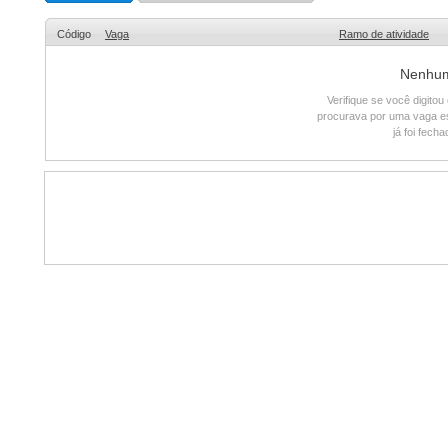
Código
Vaga
Ramo de atividade
Nenhum 
Verifique se você digito
procurava por uma vaga e
já foi fech