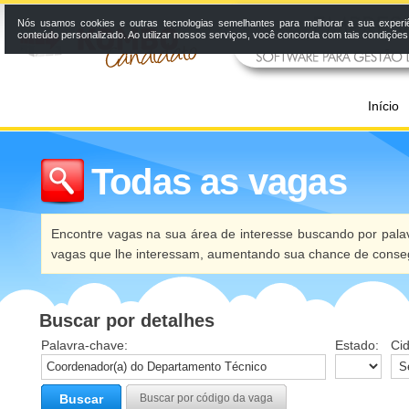
Nós usamos cookies e outras tecnologias semelhantes para melhorar a sua experi
conteúdo personalizado. Ao utilizar nossos serviços, você concorda com tais condiçõe
Início
Todas as vagas
Encontre vagas na sua área de interesse buscando por palav
vagas que lhe interessam, aumentando sua chance de conseg
Buscar por detalhes
Palavra-chave:
Estado:
Ci
Buscar
Buscar por código da vaga