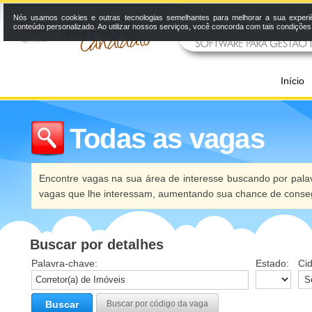
Nós usamos cookies e outras tecnologias semelhantes para melhorar a sua experi
conteúdo personalizado. Ao utilizar nossos serviços, você concorda com tais condiçõe
Início
Todas as vagas
Encontre vagas na sua área de interesse buscando por palav
vagas que lhe interessam, aumentando sua chance de conseg
Buscar por detalhes
Palavra-chave:
Estado:
Ci
Buscar
Buscar por código da vaga