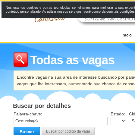
Nós usamos cookies e outras tecnologias semelhantes para melhorar a sua experi
conteúdo personalizado. Ao utilizar nossos serviços, você concorda com tais condiçõe
Início
Todas as vagas
Encontre vagas na sua área de interesse buscando por palav
vagas que lhe interessam, aumentando sua chance de conseg
Buscar por detalhes
Palavra-chave:
Estado:
Ci
Buscar
Buscar por código da vaga