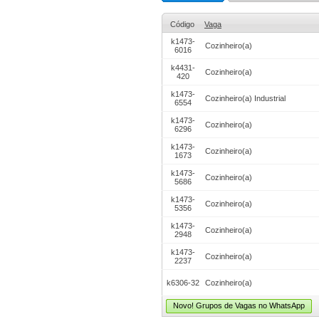
Código
Vaga
k1473-
Cozinheiro(a)
6016
k4431-
Cozinheiro(a)
420
k1473-
Cozinheiro(a) Industrial
6554
k1473-
Cozinheiro(a)
6296
k1473-
Cozinheiro(a)
1673
k1473-
Cozinheiro(a)
5686
k1473-
Cozinheiro(a)
5356
k1473-
Cozinheiro(a)
2948
k1473-
Cozinheiro(a)
2237
k6306-32
Cozinheiro(a)
Novo! Grupos de Vagas no WhatsApp