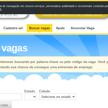
a de navegação em nossos serviços, personalizar publicidade e recomendar conteúdo pers
os
.
Cadastre-se!
Buscar vagas
Ajuda
Anunciar Vaga
 vagas
nteresse buscando por palavra-chave ou pelo código da vaga. Você p
ntando sua chance de conseguir uma entrevista de emprego.
Estado:
Cidade:
a vaga