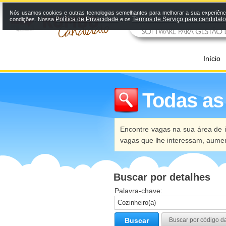
Nós usamos cookies e outras tecnologias semelhantes para melhorar a sua experiênci
Política de Privacidade
Termos de Serviço para candidat
condições. Nossa
e os
Início
Todas as
Encontre vagas na sua área de i
vagas que lhe interessam, aume
Buscar por detalhes
Palavra-chave:
Buscar
Buscar por código d