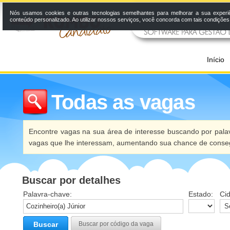
Nós usamos cookies e outras tecnologias semelhantes para melhorar a sua experi
conteúdo personalizado. Ao utilizar nossos serviços, você concorda com tais condiçõe
Início
Todas as vagas
Encontre vagas na sua área de interesse buscando por palav
vagas que lhe interessam, aumentando sua chance de conseg
Buscar por detalhes
Palavra-chave:
Estado:
Ci
Buscar
Buscar por código da vaga