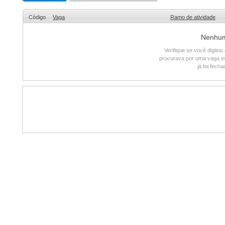
Código
Vaga
Ramo de atividade
Nenhum 
Verifique se você digito
procurava por uma vaga e
já foi fech