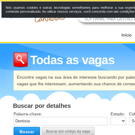
Nós usamos cookies e outras tecnologias semelhantes para melhorar a sua experi
conteúdo personalizado. Ao utilizar nossos serviços, você concorda com tais condiçõe
Início
Todas as vagas
Encontre vagas na sua área de interesse buscando por palav
vagas que lhe interessam, aumentando sua chance de conseg
Buscar por detalhes
Palavra-chave:
Estado:
Ci
Buscar
Buscar por código da vaga