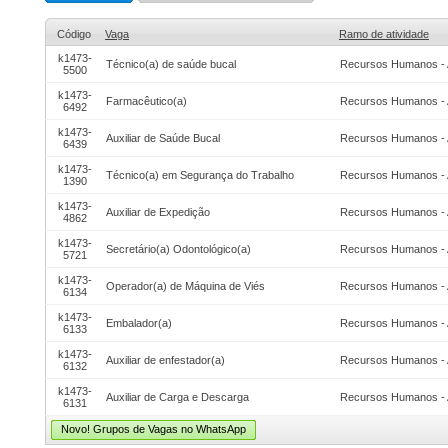
Código
Vaga
Ramo de atividade
k1473-
Técnico(a) de saúde bucal
Recursos Humanos - 
5500
k1473-
Farmacêutico(a)
Recursos Humanos - 
6492
k1473-
Auxiliar de Saúde Bucal
Recursos Humanos - 
6439
k1473-
Técnico(a) em Segurança do Trabalho
Recursos Humanos - 
1390
k1473-
Auxiliar de Expedição
Recursos Humanos - 
4862
k1473-
Secretário(a) Odontológico(a)
Recursos Humanos - 
5721
k1473-
Operador(a) de Máquina de Viés
Recursos Humanos - 
6134
k1473-
Embalador(a)
Recursos Humanos - 
6133
k1473-
Auxiliar de enfestador(a)
Recursos Humanos - 
6132
k1473-
Auxiliar de Carga e Descarga
Recursos Humanos - 
6131
Novo! Grupos de Vagas no WhatsApp