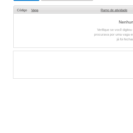
Código
Vaga
Ramo de atividade
Nenhum 
Verifique se você digito
procurava por uma vaga e
já foi fech