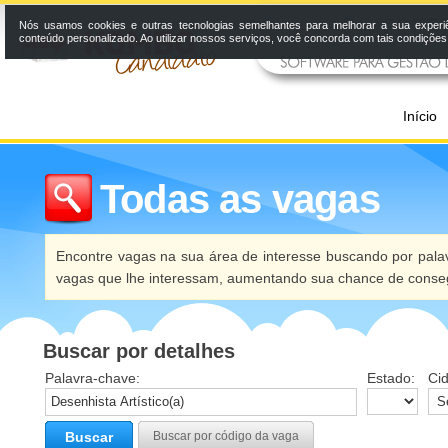
Nós usamos cookies e outras tecnologias semelhantes para melhorar a sua experi
conteúdo personalizado. Ao utilizar nossos serviços, você concorda com tais condiçõe
Início
Todas as vagas
Encontre vagas na sua área de interesse buscando por palav
vagas que lhe interessam, aumentando sua chance de conseg
Buscar por detalhes
Palavra-chave:
Estado:
Ci
Buscar
Buscar por código da vaga