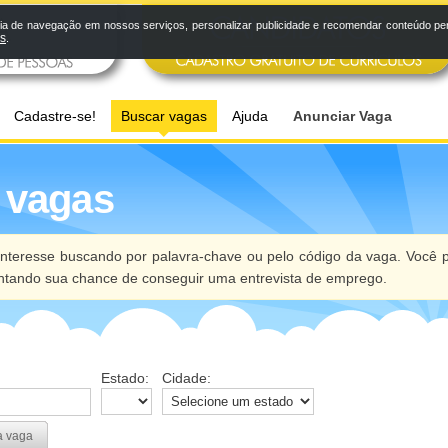
a de navegação em nossos serviços, personalizar publicidade e recomendar conteúdo pers
os
.
Cadastre-se!
Buscar vagas
Ajuda
Anunciar Vaga
 vagas
nteresse buscando por palavra-chave ou pelo código da vaga. Você p
ntando sua chance de conseguir uma entrevista de emprego.
Estado:
Cidade:
a vaga