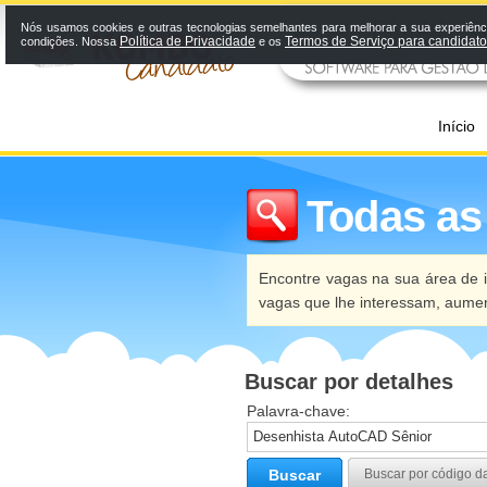
Nós usamos cookies e outras tecnologias semelhantes para melhorar a sua experiênci
Política de Privacidade
Termos de Serviço para candidat
condições. Nossa
e os
Início
Todas as
Encontre vagas na sua área de i
vagas que lhe interessam, aume
Buscar por detalhes
Palavra-chave:
Buscar
Buscar por código d