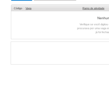
Código
Vaga
Ramo de atividade
Nenhum 
Verifique se você digito
procurava por uma vaga e
já foi fech