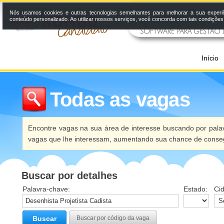
Nós usamos cookies e outras tecnologias semelhantes para melhorar a sua experi
conteúdo personalizado. Ao utilizar nossos serviços, você concorda com tais condiçõe
Início
Todas as vagas
Encontre vagas na sua área de interesse buscando por palav
vagas que lhe interessam, aumentando sua chance de conseg
Buscar por detalhes
Palavra-chave:
Estado:
Ci
Buscar
Buscar por código da vaga