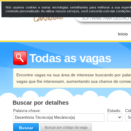
Nós usamos cookies e outras tecnologias semelhantes para melhorar a sua experi
conteúdo personalizado. Ao utilizar nossos serviços, você concorda com tais condiçõe
Início
Todas as vagas
Encontre vagas na sua área de interesse buscando por palav
vagas que lhe interessam, aumentando sua chance de conseg
Buscar por detalhes
Palavra-chave:
Estado:
Ci
Buscar
Buscar por código da vaga