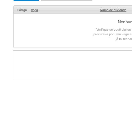
Código
Vaga
Ramo de atividade
Nenhum 
Verifique se você digito
procurava por uma vaga e
já foi fech