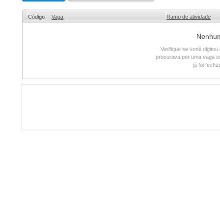
Código
Vaga
Ramo de atividade
Nenhum 
Verifique se você digito
procurava por uma vaga e
já foi fech