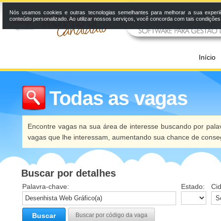
Nós usamos cookies e outras tecnologias semelhantes para melhorar a sua experi
conteúdo personalizado. Ao utilizar nossos serviços, você concorda com tais condiçõe
Início
Todas as vagas
Encontre vagas na sua área de interesse buscando por palav
vagas que lhe interessam, aumentando sua chance de conseg
Buscar por detalhes
Palavra-chave:
Estado:
Ci
Buscar
Buscar por código da vaga