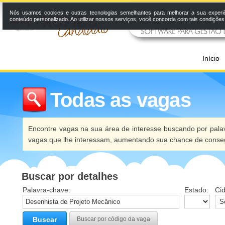
Nós usamos cookies e outras tecnologias semelhantes para melhorar a sua experi
conteúdo personalizado. Ao utilizar nossos serviços, você concorda com tais condiçõe
Início
Todas as vagas
Encontre vagas na sua área de interesse buscando por palav
vagas que lhe interessam, aumentando sua chance de conseg
Buscar por detalhes
Palavra-chave:
Estado:
Ci
Buscar
Buscar por código da vaga