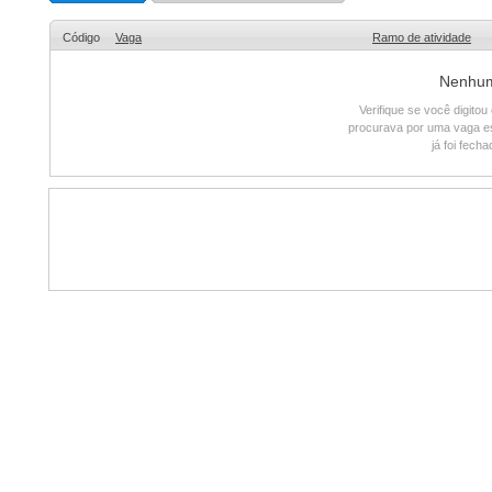
Código
Vaga
Ramo de atividade
Nenhum 
Verifique se você digito
procurava por uma vaga e
já foi fech