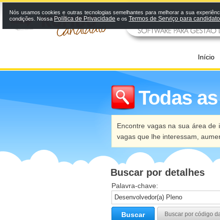
Nós usamos cookies e outras tecnologias semelhantes para melhorar a sua experiênci
Política de Privacidade
Termos de Serviço para candidat
condições. Nossa
e os
Início
Todas as
Encontre vagas na sua área de i
vagas que lhe interessam, aume
Buscar por detalhes
Palavra-chave:
Buscar
Buscar por código d