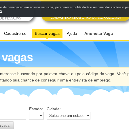
a de navegação em nossos serviços, personalizar publicidade e recomendar conteúdo pers
os
.
Cadastre-se!
Buscar vagas
Ajuda
Anunciar Vaga
 vagas
nteresse buscando por palavra-chave ou pelo código da vaga. Você p
ntando sua chance de conseguir uma entrevista de emprego.
Estado:
Cidade:
a vaga