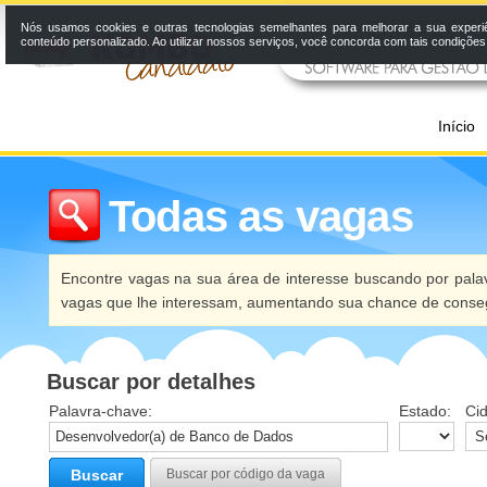
Nós usamos cookies e outras tecnologias semelhantes para melhorar a sua experi
conteúdo personalizado. Ao utilizar nossos serviços, você concorda com tais condiçõe
Início
Todas as vagas
Encontre vagas na sua área de interesse buscando por palav
vagas que lhe interessam, aumentando sua chance de conseg
Buscar por detalhes
Palavra-chave:
Estado:
Ci
Buscar
Buscar por código da vaga