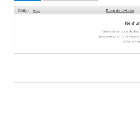
Código
Vaga
Ramo de atividade
Nenhum 
Verifique se você digito
procurava por uma vaga e
já foi fech