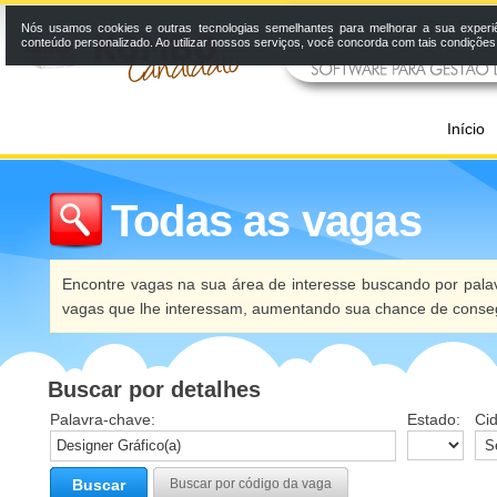
Nós usamos cookies e outras tecnologias semelhantes para melhorar a sua experi
conteúdo personalizado. Ao utilizar nossos serviços, você concorda com tais condiçõe
Início
Todas as vagas
Encontre vagas na sua área de interesse buscando por palav
vagas que lhe interessam, aumentando sua chance de conseg
Buscar por detalhes
Palavra-chave:
Estado:
Ci
Buscar
Buscar por código da vaga