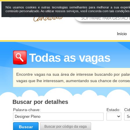
Nós usamos cookies e outras tecnologias semelhantes para melhorar a sua experi
conteúdo personalizado. Ao utilizar nossos serviços, você concorda com tais condiçõe
Início
Todas as vagas
Encontre vagas na sua área de interesse buscando por palav
vagas que lhe interessam, aumentando sua chance de conseg
Buscar por detalhes
Palavra-chave:
Estado:
Ci
Buscar
Buscar por código da vaga