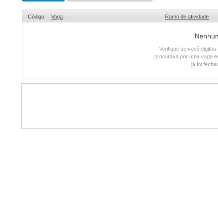
Código
Vaga
Ramo de atividade
Nenhum 
Verifique se você digito
procurava por uma vaga e
já foi fech