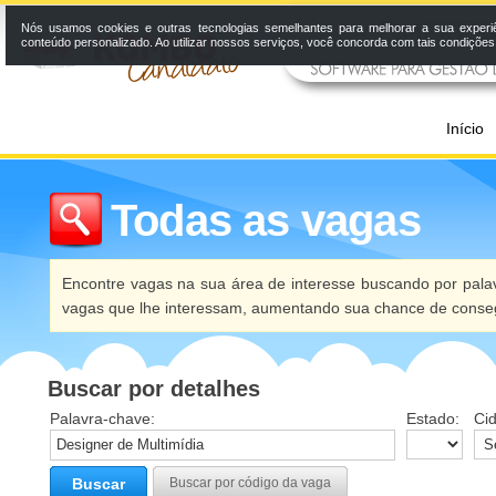
Nós usamos cookies e outras tecnologias semelhantes para melhorar a sua experi
conteúdo personalizado. Ao utilizar nossos serviços, você concorda com tais condiçõe
Início
Todas as vagas
Encontre vagas na sua área de interesse buscando por palav
vagas que lhe interessam, aumentando sua chance de conseg
Buscar por detalhes
Palavra-chave:
Estado:
Ci
Buscar
Buscar por código da vaga