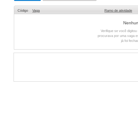
Código
Vaga
Ramo de atividade
Nenhum 
Verifique se você digito
procurava por uma vaga e
já foi fech