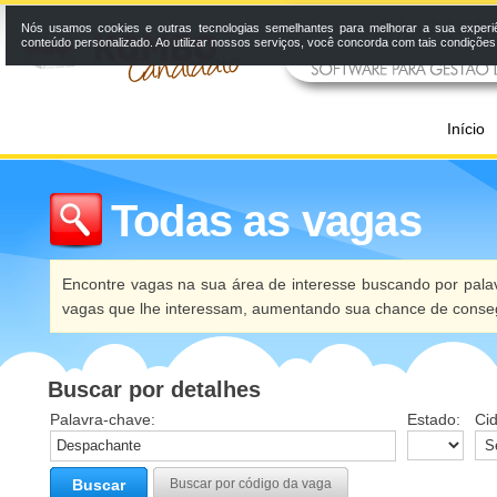
Nós usamos cookies e outras tecnologias semelhantes para melhorar a sua experi
conteúdo personalizado. Ao utilizar nossos serviços, você concorda com tais condiçõe
Início
Todas as vagas
Encontre vagas na sua área de interesse buscando por palav
vagas que lhe interessam, aumentando sua chance de conseg
Buscar por detalhes
Palavra-chave:
Estado:
Ci
Buscar
Buscar por código da vaga